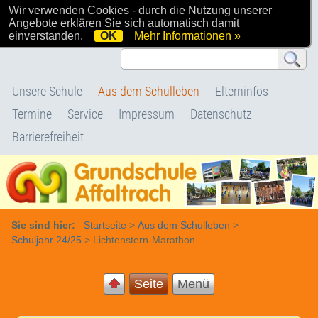
Wir verwenden Cookies - durch die Nutzung unserer
Willkommen bei uns
Angebote erklären Sie sich automatisch damit
einverstanden.
OK
Mehr Informationen »
Unsere Schule
Aus dem Schulleben
Elterninfos
Termine
Service
Impressum
Datenschutz
Barrierefreiheit
Sie sind hier:
Startseite
>
Aus dem Schulleben
>
Schuljahr 24/25
>
Lichtenstern-Marathon
Seite
Menü