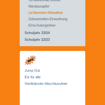
Nikolausapfel
Lichtenstern-Marathon
Zebrastreifen-Einweihung
Einschulungsfeier
Schuljahr 23/24
Schuljahr 22/23
Jump Out
Eis für alle
Viertklässler-Abschlussfeier