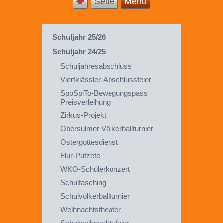
Seite
Menü
Schuljahr 25/26
Schuljahr 24/25
Schuljahresabschluss
Viertklässler-Abschlussfeier
SpoSpiTo-Bewegungspass
Preisverleihung
Zirkus-Projekt
Obersulmer Völkerballturnier
Ostergottesdienst
Flur-Putzete
WKO-Schülerkonzert
Schulfasching
Schulvölkerballturnier
Weihnachtstheater
Schulweihnachtsfeier