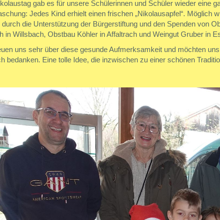
kolaustag gab es für unsere Schülerinnen und Schüler wieder eine 
schung: Jedes Kind erhielt einen frischen „Nikolausapfel“. Möglich 
n durch die Unterstützung der Bürgerstiftung und den Spenden von O
 in Willsbach, Obstbau Köhler in Affaltrach und Weingut Gruber in 
reuen uns sehr über diese gesunde Aufmerksamkeit und möchten uns a
ch bedanken. Eine tolle Idee, die inzwischen zu einer schönen Traditi