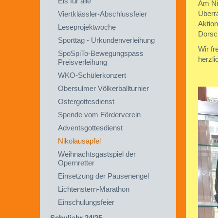
Eis für alle
Am Ni
Überra
Viertklässler-Abschlussfeier
Aktio
Leseprojektwoche
Dorsch
Sporttag - Urkundenverleihung
Wir f
SpoSpiTo-Bewegungspass
herzli
Preisverleihung
WKO-Schülerkonzert
Obersulmer Völkerballturnier
Ostergottesdienst
Spende vom Förderverein
Adventsgottesdienst
Nikolausapfel
Weihnachtsgastspiel der
Opernretter
Einsetzung der Pausenengel
Lichtenstern-Marathon
Einschulungsfeier
Schuljahr 24/25