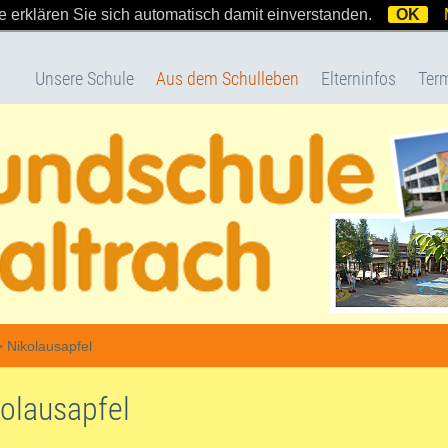
 erklären Sie sich automatisch damit einverstanden.
OK
Unsere Schule
Aus dem Schulleben
Elterninfos
Ter
>
Nikolausapfel
olausapfel