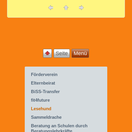
Seite
Menü
Förderverein
Elternbeirat
BiSS-Transfer
fit4future
Lesehund
Sammeldrache
Beratung an Schulen durch
Beratungslehrkräfte